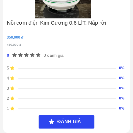
Nồi cơm điện Kim Cương 0.6 LÍT, Nắp rời
350,000 đ
450,000 đ
0
0 đánh giá
5
0%
4
0%
3
0%
2
0%
1
0%
ĐÁNH GIÁ