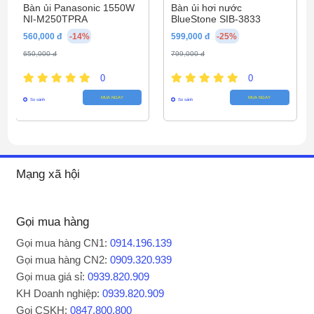
Bàn ủi Panasonic 1550W
Bàn ủi hơi nước
NI-M250TPRA
BlueStone SIB-3833
Nhà sản xuất
Sunhouse
560,000 đ
-14%
599,000 đ
-25%
Tự làm sạch:
Có
650,000 đ
799,000 đ
Model
SHD2067
0
0
Dung tích bình nước:
190ml
MUA NGAY
MUA NGAY
So sánh
So sánh
Điều chỉnh hơi nước:
Có
Mạng xã hội
Gọi mua hàng
Gọi mua hàng CN1:
0914.196.139
Gọi mua hàng CN2:
0909.320.939
Gọi mua giá sỉ:
0939.820.909
KH Doanh nghiệp:
0939.820.909
Gọi CSKH:
0847.800.800