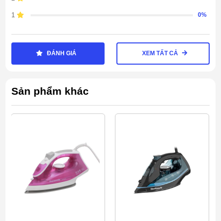
1
0%
ĐÁNH GIÁ
XEM TẤT CẢ
Sản phẩm khác
Thông số kỹ thuật
Địa điểm bảo hành:
Bảo hành chính hãng
Công suất :
1800W
Màu sắc:
Vàng
Thời gian bảo hành:
12 tháng
Xuất xứ:
Trung Quốc