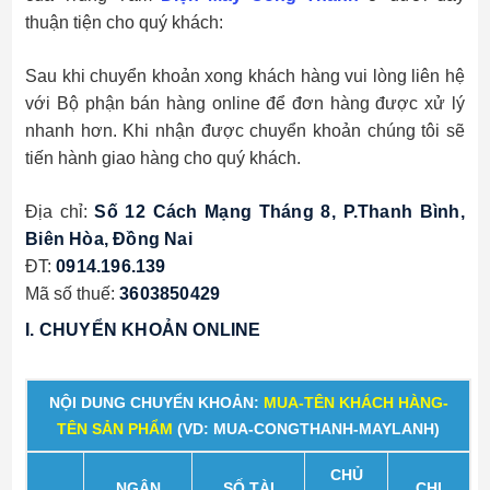
thuận tiện cho quý khách:
Sau khi chuyển khoản xong khách hàng vui lòng liên hệ
với Bộ phận bán hàng online để đơn hàng được xử lý
nhanh hơn. Khi nhận được chuyển khoản chúng tôi sẽ
tiến hành giao hàng cho quý khách.
Địa chỉ:
Số 12 Cách Mạng Tháng 8, P.Thanh Bình, 
Biên Hòa, Đồng Nai
ĐT:
0914.196.139
Mã số thuế:
3603850429
I. CHUYỂN KHOẢN ONLINE
NỘI DUNG CHUYỂN KHOẢN:
MUA-TÊN KHÁCH HÀNG-
TÊN SẢN PHẨM
(VD: MUA-CONGTHANH-MAYLANH)
CHỦ
NGÂN
SỐ TÀI
CHI