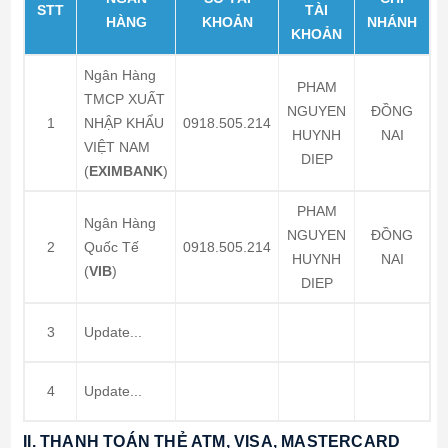
STT
TÀI
HÀNG
KHOẢN
NHÁNH
KHOẢN
Ngân Hàng
PHAM
TMCP XUẤT
NGUYEN
ĐỒNG
1
NHẬP KHẨU
0918.505.214
HUYNH
NAI
VIỆT NAM
DIEP
(
EXIMBANK
)
PHAM
Ngân Hàng
NGUYEN
ĐỒNG
2
Quốc Tế
0918.505.214
HUYNH
NAI
(
VIB
)
DIEP
3
Update...
4
Update...
II. THANH TOÁN THẺ ATM, VISA, MASTERCARD