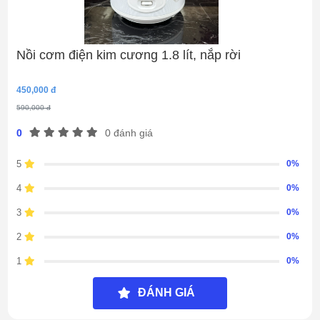
Nồi cơm điện kim cương 1.8 lít, nắp rời
450,000 đ
590,000 đ
0
0 đánh giá
5
0%
4
0%
3
0%
2
0%
1
0%
ĐÁNH GIÁ