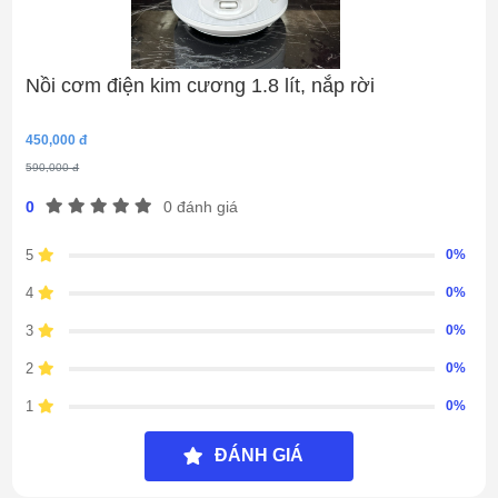
Nồi cơm điện kim cương 1.8 lít, nắp rời
450,000 đ
590,000 đ
0
0 đánh giá
5
0%
4
0%
3
0%
2
0%
1
0%
ĐÁNH GIÁ