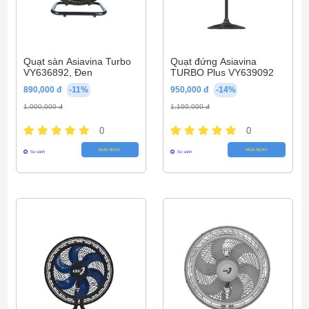
Quạt sàn Asiavina Turbo
Quạt đứng Asiavina
VY636892, Đen
TURBO Plus VY639092
890,000 đ
-11%
950,000 đ
-14%
1,000,000 đ
1,100,000 đ
0
0
MUA NGAY
MUA NGAY
So sánh
So sánh