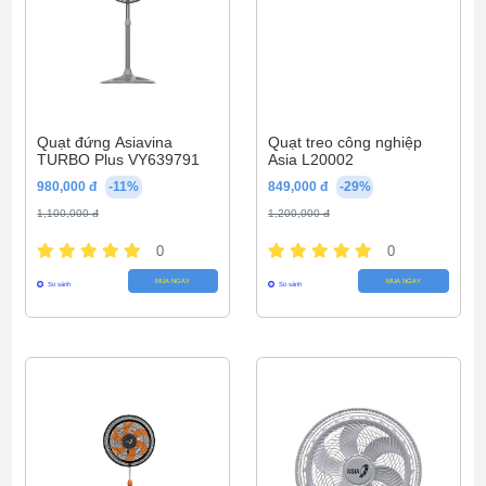
Quạt đứng Asiavina
Quạt treo công nghiệp
TURBO Plus VY639791
Asia L20002
980,000 đ
-11%
849,000 đ
-29%
1,100,000 đ
1,200,000 đ
0
0
MUA NGAY
MUA NGAY
So sánh
So sánh