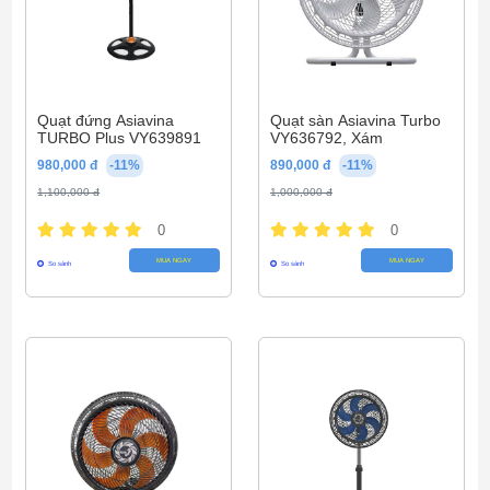
Quạt đứng Asiavina
Quạt sàn Asiavina Turbo
TURBO Plus VY639891
VY636792, Xám
980,000 đ
-11%
890,000 đ
-11%
1,100,000 đ
1,000,000 đ
0
0
MUA NGAY
MUA NGAY
So sánh
So sánh