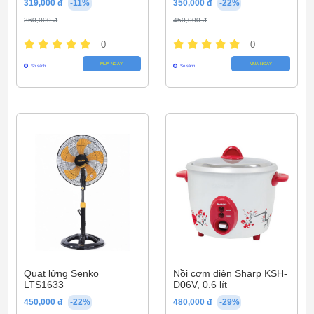
319,000 đ
-11%
350,000 đ
-22%
360,000 đ
450,000 đ
0
0
MUA NGAY
MUA NGAY
So sánh
So sánh
Quạt lửng Senko
Nồi cơm điện Sharp KSH-
LTS1633
D06V, 0.6 lít
450,000 đ
-22%
480,000 đ
-29%