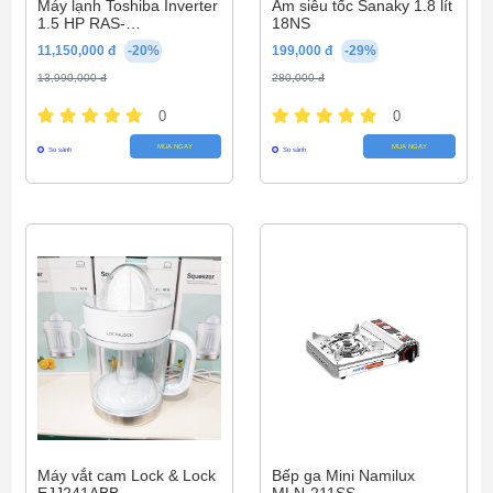
Máy lạnh Toshiba Inverter
Ấm siêu tốc Sanaky 1.8 lít
1.5 HP RAS-
18NS
H13S5KCV2G-V
11,150,000 đ
-20%
199,000 đ
-29%
13,990,000 đ
280,000 đ
0
0
MUA NGAY
MUA NGAY
So sánh
So sánh
Máy vắt cam Lock & Lock
Bếp ga Mini Namilux