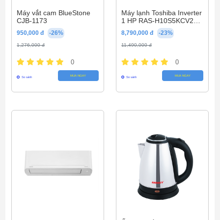
Máy vắt cam BlueStone
Máy lạnh Toshiba Inverter
CJB-1173
1 HP RAS-H10S5KCV2G-
V
950,000 đ
-26%
8,790,000 đ
-23%
1,276,000 đ
11,490,000 đ
0
0
MUA NGAY
MUA NGAY
So sánh
So sánh