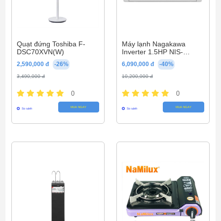
Quạt đứng Toshiba F-
Máy lạnh Nagakawa
DSC70XVN(W)
Inverter 1.5HP NIS-
C12R2U51
2,590,000 đ
-26%
6,090,000 đ
-40%
3,490,000 đ
10,200,000 đ
0
0
MUA NGAY
MUA NGAY
So sánh
So sánh