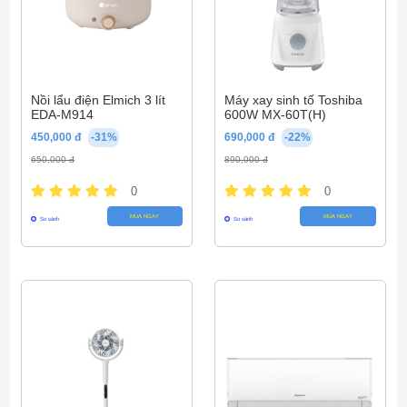
Nồi lẩu điện Elmich 3 lít
Máy xay sinh tố Toshiba
EDA-M914
600W MX-60T(H)
450,000 đ
-31%
690,000 đ
-22%
650,000 đ
890,000 đ
0
0
MUA NGAY
MUA NGAY
So sánh
So sánh