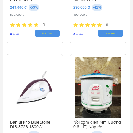
EJJ241ABB
MLN-211SS
249,000 đ
-53%
290,000 đ
-41%
530,000 đ
490,000 đ
0
0
MUA NGAY
MUA NGAY
So sánh
So sánh
Bàn ủi khô BlueStone
Nồi cơm điện Kim Cương
DIB-3726 1300W
0.6 LÍT, Nắp rời