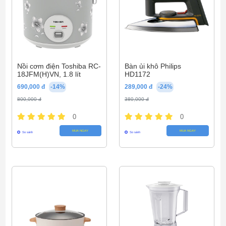
Nồi cơm điện Toshiba RC-
Bàn ủi khô Philips
18JFM(H)VN, 1.8 lít
HD1172
690,000 đ
-14%
289,000 đ
-24%
800,000 đ
380,000 đ
0
0
MUA NGAY
MUA NGAY
So sánh
So sánh