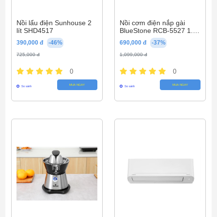
Nồi lẩu điện Sunhouse 2
Nồi cơm điện nắp gài
lít SHD4517
BlueStone RCB-5527 1.8
Lít
390,000 đ
-46%
690,000 đ
-37%
725,000 đ
1,099,000 đ
0
0
MUA NGAY
MUA NGAY
So sánh
So sánh