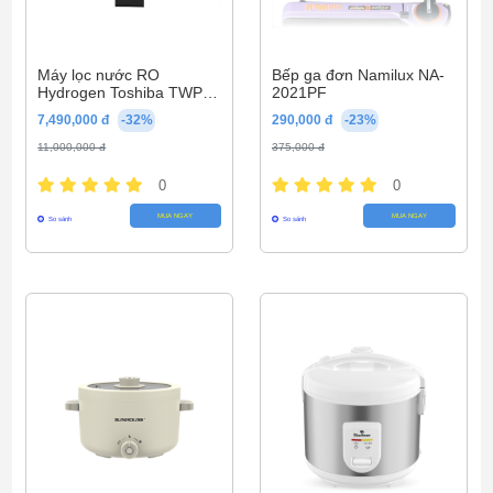
Máy lọc nước RO
Bếp ga đơn Namilux NA-
Hydrogen Toshiba TWP-
2021PF
WA3SVN(K)
7,490,000 đ
-32%
290,000 đ
-23%
11,000,000 đ
375,000 đ
0
0
MUA NGAY
MUA NGAY
So sánh
So sánh