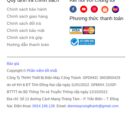
Quy định và chính sách
Kết nối với chúng tôi
hợp cho gia đình trên 7 người
Chính sách bảo hành
Khả năng đáp ứng khối lượng quần áo đến tận 11.5
Chính sách giao hàng
Phương thức thanh toán
kg, máy giặt Panasonic Inverter NA-FD11AR1BV sẽ
Chính sách đổi trả
mang lại sự hài lòng cho những hộ gia đình trên 7
Chính sách bảo mật
thành viên, hoặc ít hơn nhưng lại có nhu cầu giặt số
Chính sách trả góp
lượng quần áo nhiều trong mỗi lần giặt.
Hướng dẫn thanh toán
Báo giá
Copyright ©
Phần mềm tốt nhất.
Công Ty TNHH Thiết Bị Điện Máy Công Thành. GPDKKD: 3603850429
do sở KH & ĐT Tỉnh Đồng Nai cấp ngày 11/01/2022. GPMXH: 21/GP-
BTTTT do Bộ Thông Tin và Truyền Thông cấp ngày 12/10/2022.
Địa chỉ: Số 12 đường Cách Mạng Tháng Tám – P. Trấn Biên – T. Đồng
Nai. Điện thoại:
0914.196.139
. Email:
dienmaycongthanh@gmail.com
.
Giặt giũ tiện lợi với 10 chương trình