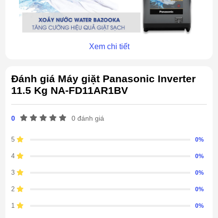
Xem chi tiết
Hòa tan bột giặt nhanh chóng bởi hệ
ctive Foam
thống
A
Đánh giá Máy giặt Panasonic Inverter
Nhờ có hệ thống Active Foam, máy giặt tạo ra hàng
11.5 Kg NA-FD11AR1BV
triệu siêu bọt khí đậm đặc, giúp thẩm thấu cực
nhanh trên quần áo, góp phần đánh bay vết bẩn
0
0 đánh giá
cứng đầu một cách dễ dàng.
5
0%
Giặt nhiều quần áo và chăn mền trong
lồng giặt lớn
4
0%
3
0%
Máy giặt Panasonic
mẫu này có kiểu thiết kế miệng
lồng giặt lớn, đạt tới 44cm, cùng với thân máy vát
2
0%
về phía trước, giúp cho người dùng dễ dàng lấy và
1
0%
cho quần áo, chăn mền vào bên trong lồng giặt.