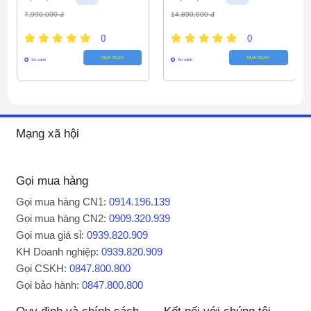
Làm khô quần áo tự nhiên bởi công nghệ 
7,990,000 đ
14,890,000 đ
sấy gió
0
0
MUA NGAY
MUA NGAY
Máy giặt Inverter này còn được trang bị thêm công
So sánh
So sánh
nghệ sấy gió, giúp quần áo khô tự nhiên và tiết kiệm
thời gian phơi.
Mạng xã hội
Gọi mua hàng
Gọi mua hàng CN1:
0914.196.139
Gọi mua hàng CN2:
0909.320.939
Gọi mua giá sỉ:
0939.820.909
KH Doanh nghiệp:
0939.820.909
Gọi CSKH:
0847.800.800
Gọi bảo hành:
0847.800.800
Khối lượng giặt lớn đến 11.5 kg, phù