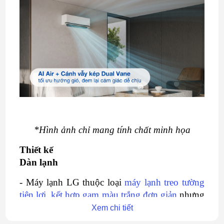
*Hình ảnh chỉ mang tính chất minh họa
Thiết kế
Dàn lạnh
- Máy lạnh LG thuộc loại
máy lạnh treo tường
tiện lợi, kết hợp gam màu trắng đơn giản
nhưng
không kém phần sang trọng nhờ thiết kế vuông
Xem chi tiết
vức dễ dàng kết hợp với đa dạng phong cách