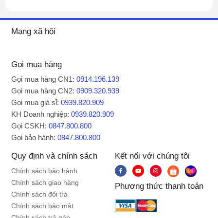
của LG
, mang lại không gian mát mẻ nhanh
chóng, tăng khả năng làm lạnh cho người
Mạng xã hội
dùng.
Gọi mua hàng
Gọi mua hàng CN1:
0914.196.139
Gọi mua hàng CN2:
0909.320.939
Gọi mua giá sỉ:
0939.820.909
KH Doanh nghiệp:
0939.820.909
Gọi CSKH:
0847.800.800
Gọi bảo hành:
0847.800.800
Quy định và chính sách
Kết nối với chúng tôi
Chính sách bảo hành
Chính sách giao hàng
Phương thức thanh toán
Chính sách đổi trả
* Hình ảnh chỉ mang tính chất minh họa
Chính sách bảo mật
Chính sách trả góp