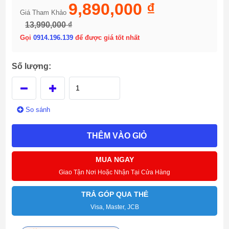
9,890,000 ₫
Giá Tham Khảo
13,990,000 ₫
Gọi
0914.196.139
để được giá tốt nhất
Số lượng:
So sánh
THÊM VÀO GIỎ
MUA NGAY
Giao Tận Nơi Hoặc Nhận Tại Cửa Hàng
TRẢ GÓP QUA THẺ
Visa, Master, JCB