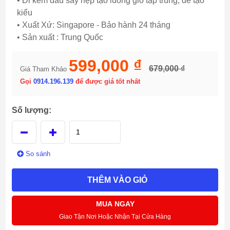
• Đi kèm đầu sấy hẹp tạo luồng gió tập trung, dễ tạo
kiểu
• Xuất Xứ: Singapore - Bảo hành 24 tháng
• Sản xuất : Trung Quốc
599,000 ₫
679,000 ₫
Giá Tham Khảo
Gọi
0914.196.139
để được giá tốt nhất
Số lượng:
So sánh
THÊM VÀO GIỎ
MUA NGAY
Giao Tận Nơi Hoặc Nhận Tại Cửa Hàng