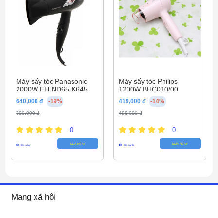
Chế độ tự ngắt điện khi hoạt động quá tải
bảo vệ động cơ khỏi hư hại và giữ an toàn
Máy sấy tóc Panasonic
Máy sấy tóc Philips
cho người sử dụng
2000W EH-ND65-K645
1200W BHC010/00
640,000 đ
-19%
419,000 đ
-14%
Hoạt động bền bỉ, an toàn với chức năng tự cân
790,000 đ
490,000 đ
bằng nhiệt
, tránh nóng máy khi dùng lâu.
0
0
MUA NGAY
MUA NGAY
So sánh
So sánh
Mạng xã hội