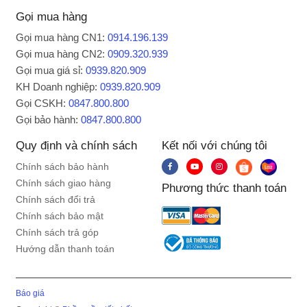
Gọi mua hàng
Gọi mua hàng CN1:
0914.196.139
Gọi mua hàng CN2:
0909.320.939
Gọi mua giá sỉ:
0939.820.909
KH Doanh nghiệp:
0939.820.909
Gọi CSKH:
0847.800.800
Sử dụng máy sấy tóc an toàn:
Gọi bảo hành:
0847.800.800
- Nên hạn chế sử dụng máy sấy ở tốc độ tối đa
Quy định và chính sách
Kết nối với chúng tôi
liên tục, vừa gây hại cho tóc, vừa hao mòn
Chính sách bảo hành
động cơ.
Chính sách giao hàng
Phương thức thanh toán
Chính sách đổi trả
- Thường xuyên vệ sinh máy sấy tóc, tránh để
Chính sách bảo mật
thiết bị tiếp xúc với nước, tránh các vật nhỏ lọt
Chính sách trả góp
vào động cơ hay tác động lên quạt thông gió.
Hướng dẫn thanh toán
- Rút dây điện nguồn, bảo quản máy sấy nơi an
toàn khi không sử dụng, tránh va chạm mạnh
Báo giá