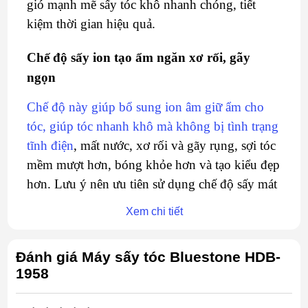
gió mạnh mẽ sấy tóc khô nhanh chóng, tiết
kiệm thời gian hiệu quả.
Chế độ sấy ion tạo ẩm ngăn xơ rối, gãy
ngọn
Chế độ này giúp bổ sung ion âm giữ ẩm cho
tóc, giúp tóc nhanh khô mà không bị tình trạng
tĩnh điện
, mất nước, xơ rối và gãy rụng, sợi tóc
mềm mượt hơn, bóng khỏe hơn và tạo kiểu đẹp
hơn. Lưu ý nên ưu tiên sử dụng chế độ sấy mát
để bảo vệ tóc, tránh sợi tóc bị tổn thương do
Xem chi tiết
nhiệt.
Đánh giá Máy sấy tóc Bluestone HDB-
1958