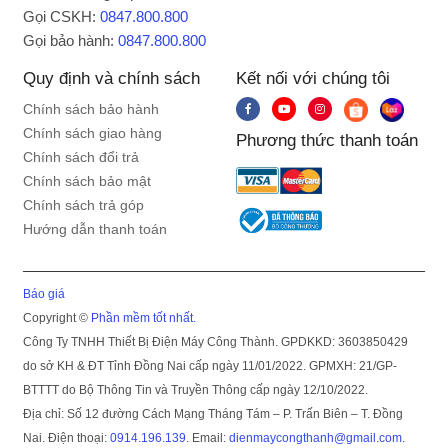
Gọi CSKH:
0847.800.800
Nhà sản xuất:
Panasonic
Gọi bảo hành:
0847.800.800
Xuất xứ:
Trung Quốc
Quy định và chính sách
Kết nối với chúng tôi
Thời gian bảo hành:
12 Tháng
Chính sách bảo hành
Địa điểm bảo hành:
Bảo Hành Chính Hãng
Chính sách giao hàng
Phương thức thanh toán
Chính sách đổi trả
Loại nồi:
Nồi cơm điện nắp gài
Chính sách bảo mật
Dung tích:
1 lít
Chính sách trả góp
Hướng dẫn thanh toán
Công suất:
500W
Chất liệu lòng nồi:
Hợp kim nhôm phủ chống dính
Báo giá
Chế độ nấu:
Nấu cơm, Giữ ấm
Copyright ©
Phần mềm tốt nhất.
Màn hình hiển thị:
Không
Công Ty TNHH Thiết Bị Điện Máy Công Thành. GPDKKD: 3603850429
do sở KH & ĐT Tỉnh Đồng Nai cấp ngày 11/01/2022. GPMXH: 21/GP-
Phụ Kiện:
Xửng hấp, muỗng cơm, cốc đong
BTTTT do Bộ Thông Tin và Truyền Thông cấp ngày 12/10/2022.
Khối lượng sản phẩm (kg):
2.3 kg
Địa chỉ: Số 12 đường Cách Mạng Tháng Tám – P. Trấn Biên – T. Đồng
Nai. Điện thoại:
0914.196.139
. Email:
dienmaycongthanh@gmail.com
.
Kích thước sản phẩm:
240 x 255 x 220 mm