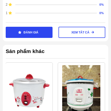
Công suất mạnh mẽ 500W
2
0%
Với công suất 500W,
nồi cơm
này nấu cơm nhanh
1
0%
chóng và đồng đều, giữ cho hạt cơm luôn mềm
ngon, không bị khô hoặc chín lỏng. Điều này làm
cho quá trình nấu ăn trở nên nhanh chóng và hiệu
ĐÁNH GIÁ
XEM TẤT CẢ
quả.
Chức năng giữ ấm
Sản phẩm khác
Chức năng giữ ấm giúp cơm luôn ở nhiệt độ lý
tưởng sau khi đã nấu xong. Bạn có thể yên tâm là
cơm vẫn ấm ngon mỗi khi bạn muốn ăn, ngay cả
sau thời gian dài từ khi nấu.