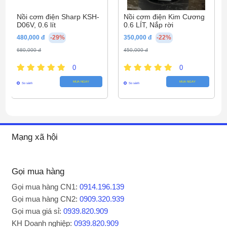
Nồi cơm điện Sharp KSH-
Nồi cơm điện Kim Cương
D06V, 0.6 lít
0.6 LÍT, Nắp rời
480,000 đ
-29%
350,000 đ
-22%
680,000 đ
450,000 đ
0
0
Nồi cơm điện Panasonic 1.0 Lít SR-MVN10FRAX
MUA NGAY
MUA NGAY
không chỉ mang lại sự tiện ích trong việc nấu ăn mà
So sánh
So sánh
còn làm cho không gian bếp của bạn trở nên sang
trọng hơn. Với thiết kế đẹp, dung tích phù hợp và
những tính năng thông minh, đây là sự lựa chọn lý
tưởng cho mọi gia đình. Nấu ăn trở nên dễ dàng và
Mạng xã hội
thú vị hơn với chiếc nồi cơm này.
Gọi mua hàng
Thông số kỹ thuật
Gọi mua hàng CN1:
0914.196.139
Gọi mua hàng CN2:
0909.320.939
Model:
SR-MVN10FRAX
Gọi mua giá sỉ:
0939.820.909
KH Doanh nghiệp:
0939.820.909
Màu sắc:
trắng