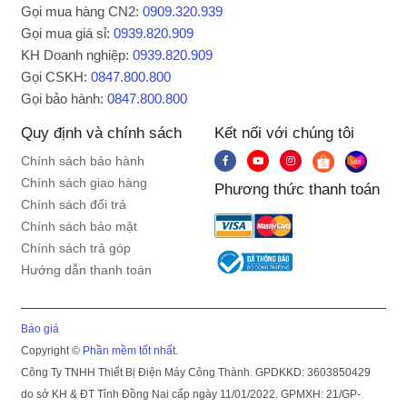
Gọi mua hàng CN2:
0909.320.939
- Có xửng hấp kèm theo để bạn tiện chế biến
Gọi mua giá sỉ:
0939.820.909
những món hấp đơn giản: bánh bao, xôi, trứng
KH Doanh nghiệp:
0939.820.909
hấp,...
Gọi CSKH:
0847.800.800
Gọi bảo hành:
0847.800.800
Quy định và chính sách
Kết nối với chúng tôi
Chính sách bảo hành
Chính sách giao hàng
Phương thức thanh toán
Chính sách đổi trả
Chính sách bảo mật
Chính sách trả góp
Hướng dẫn thanh toán
Báo giá
Copyright ©
Phần mềm tốt nhất.
Công Ty TNHH Thiết Bị Điện Máy Công Thành. GPDKKD: 3603850429
Phụ kiện đi kèm
do sở KH & ĐT Tỉnh Đồng Nai cấp ngày 11/01/2022. GPMXH: 21/GP-