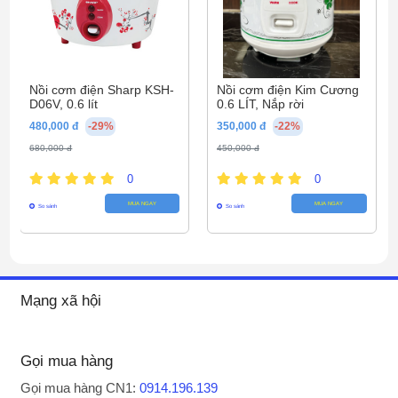
Nồi cơm điện Sharp KSH-
Nồi cơm điện Kim Cương
D06V, 0.6 lít
0.6 LÍT, Nắp rời
480,000 đ
-29%
350,000 đ
-22%
680,000 đ
450,000 đ
0
0
Tiện ích
MUA NGAY
MUA NGAY
So sánh
So sánh
- Mẫu nồi cơm điện Philips này
trang bị tính
năng hẹn giờ lên đến 24 giờ, giữ ấm tối đa 24
giờ, hỗ trợ bạn nấu cơm chủ động thời gian
hơn
.
Mạng xã hội
Lưu ý: Tính năng hẹn giờ và giữ ấm còn tùy
thuộc vào khí hậu, loại gạo,... để nồi chế biến
Gọi mua hàng
được món ăn thơm ngon, đảm bảo dinh dưỡng
Gọi mua hàng CN1:
0914.196.139
nhất có thể.