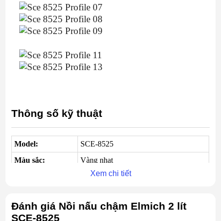
Thông số kỹ thuật
Model:
SCE-8525
Màu sắc:
Vàng nhạt
Xem chi tiết
Nhà sản xuất:
Elmich
Xuất xứ:
Cộng hóa Séc
Đánh giá Nồi nấu chậm Elmich 2 lít
Sản xuất:
Trung Quốc
SCE-8525