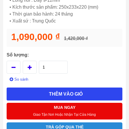
• Lòng nồi : Dày 9-12mm
• Kích thước sản phẩm: 250x233x220 (mm)
• Thời gian bảo hành: 24 tháng
• Xuất sứ : Trung Quốc
1,090,000 ₫
1,420,000 ₫
Số lượng:
So sánh
THÊM VÀO GIỎ
MUA NGAY
Giao Tận Nơi Hoặc Nhận Tại Cửa Hàng
TRẢ GÓP QUA THẺ