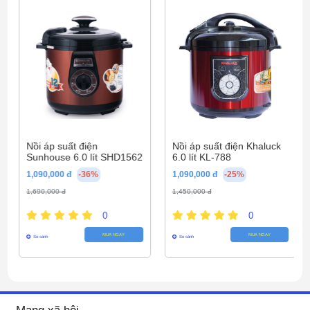
Chất liệu vỏ
Vỏ và tay cầm cách nhiệt
ngoài:
Chất liệu lòng
Lòng nồi Sứ
nồi:
Lòng nồi Dày 9-12mm
Khối lượng sản
Nặng 2.2kg
phẩm (kg):
Kích thước sản
348 x 264 x 235mm
phẩm:
Nồi áp suất điện
Nồi áp suất điện Khaluck
Sunhouse 6.0 lít SHD1562
6.0 lít KL-788
1,090,000 đ
-36%
1,090,000 đ
-25%
1,690,000 đ
1,450,000 đ
0
0
MUA NGAY
MUA NGAY
So sánh
So sánh