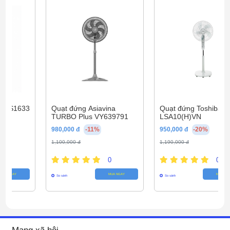
Quạt đứng Toshiba có
động cơ bạc thau bền
bỉ, vận hành êm ái, hạn chế tiếng ồn
, giúp
gia đình bạn ngủ ngon giấc
Quạt đứng Asiavina
Quạt đứng Toshiba F-
TURBO Plus VY639791
LSA10(H)VN
980,000 đ
-11%
950,000 đ
-20%
1,100,000 đ
1,190,000 đ
0
0
MUA NGAY
MUA NGAY
So sánh
So sánh