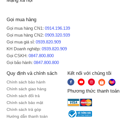
Mạng xã hội
Gọi mua hàng
Gọi mua hàng CN1:
0914.196.139
Chiều cao quạt có thể điều chỉnh linh hoạt
Gọi mua hàng CN2:
0909.320.939
bằng cách thao tác với núm vặn phía sau
Gọi mua giá sỉ:
0939.820.909
thân quạt
KH Doanh nghiệp:
0939.820.909
Gọi CSKH:
0847.800.800
Lồng quạt có các
nan đan khít, đảm bảo an
Gọi bảo hành:
0847.800.800
toàn khi dùng, có thể tháo rời tiện cho
Quy định và chính sách
Kết nối với chúng tôi
việc làm sạch cánh và lồng quạt
Chính sách bảo hành
Chính sách giao hàng
Phương thức thanh toán
Chính sách đổi trả
Chính sách bảo mật
Chính sách trả góp
Hướng dẫn thanh toán