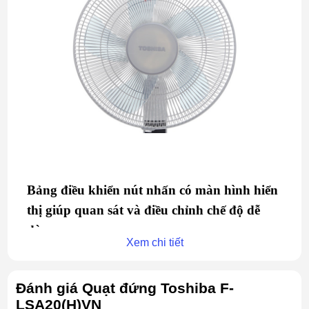
Bảng điều khiển nút nhấn có màn hình hiển
thị giúp quan sát và điều chỉnh chế độ dễ
dàng
Xem chi tiết
Với chế độ hẹn giờ tối đa đến 7.5 tiếng cùng
4
chế độ gió thường, gió tự nhiên, yên tĩnh và
Đánh giá Quạt đứng Toshiba F-
chế độ ngủ
sẽ đáp ứng tối đa nhu cầu sử dụng
LSA20(H)VN