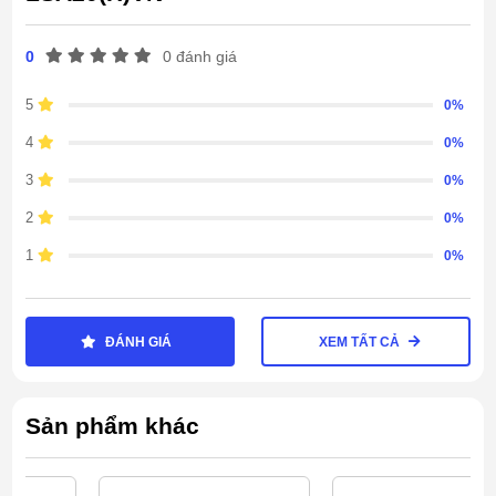
của gia đình.
0
0 đánh giá
Điều khiển từ xa thiết kế đơn giản, tiện thao
tác, người dùng chỉ cần ngồi tại chỗ không
5
0%
cần lại gần quạt vẫn dễ dàng chỉnh các chức
4
0%
năng
3
0%
2
0%
1
0%
ĐÁNH GIÁ
XEM TẤT CẢ
Sản phẩm khác