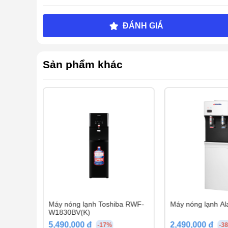
ĐÁNH GIÁ
Sản phẩm khác
Làm lạnh điện tử hiệu quả
KG35A2 có công suất tổng 565 W, trong đó
thụ điện trong 1 giờ là 0.565 kWh.
Công nghệ
nhiệt độ tốt
.
roo
Máy nóng lạnh Toshiba RWF-
Máy nóng lạnh Al
W1830BV(K)
5,490,000 đ
2,490,000 đ
-17%
-3