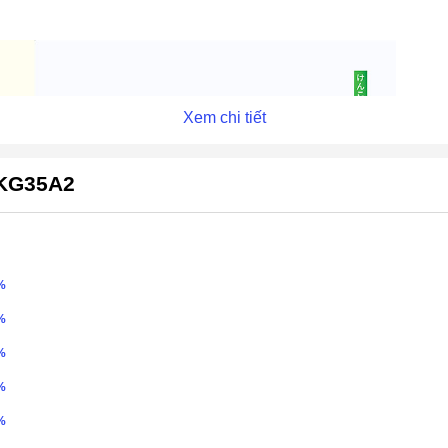
Xem chi tiết
 KG35A2
%
%
%
%
%