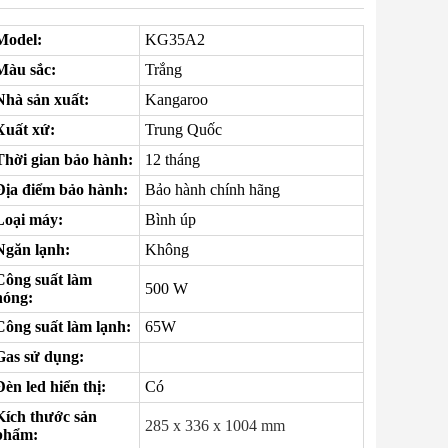
Model:
KG35A2
Màu sắc:
Trắng
Nhà sản xuất:
Kangaroo
Xuất xứ:
Trung Quốc
Thời gian bảo hành:
12 tháng
Địa điểm bảo hành:
Bảo hành chính hãng
Loại máy:
Bình úp
Ngăn lạnh:
Không
Công suất làm
500 W
nóng:
Công suất làm lạnh:
65W
Gas sử dụng:
Đèn led hiển thị:
Có
Kích thước sản
285 x 336 x 1004 mm
phẩm: