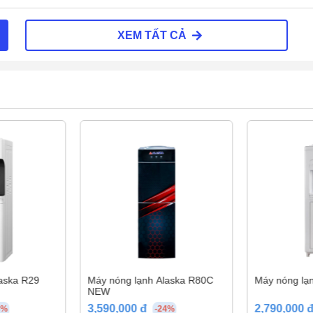
XEM TẤT CẢ
 làm nóng 500W và làm lạnh 65W. Công suất tiêu
 làm lạnh điện tử, hoạt động êm ái, kiểm soát
aska R29
Máy nóng lạnh Alaska R80C
Máy nóng lạn
NEW
3,590,000 đ
2,790,000 đ
8%
-24%