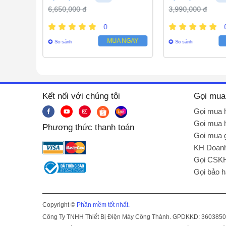
6,650,000 đ
3,990,000 đ
0
 NGAY
MUA NGAY
So sánh
So sánh
Kết nối với chúng tôi
Gọi mua
Gọi mua 
Gọi mua 
Phương thức thanh toán
Gọi mua g
KH Doanh
Gọi CSK
Gọi bảo 
Copyright ©
Phần mềm tốt nhất.
Công Ty TNHH Thiết Bị Điện Máy Công Thành. GPDKKD: 36038504