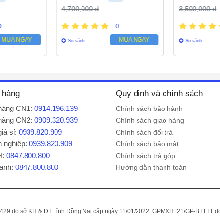
4,700,000 đ
3,500,000 đ
0
0
MUA NGAY
MUA NGAY
So sánh
So sánh
 hàng
Quy định và chính sách
hàng CN1:
0914.196.139
Chính sách bảo hành
hàng CN2:
0909.320.939
Chính sách giao hàng
iá sỉ:
0939.820.909
Chính sách đổi trả
 nghiệp:
0939.820.909
Chính sách bảo mật
H:
0847.800.800
Chính sách trả góp
hành:
0847.800.800
Hướng dẫn thanh toán
29 do sở KH & ĐT Tỉnh Đồng Nai cấp ngày 11/01/2022. GPMXH: 21/GP-BTTTT do 