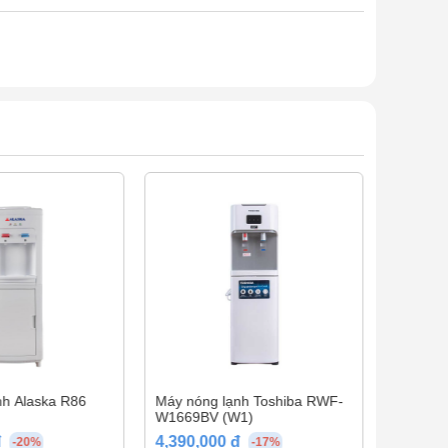
h Alaska R86
Máy nóng lạnh Toshiba RWF-
Máy nón
W1669BV (W1)
4,390,000 đ
2,990,0
-20%
-17%