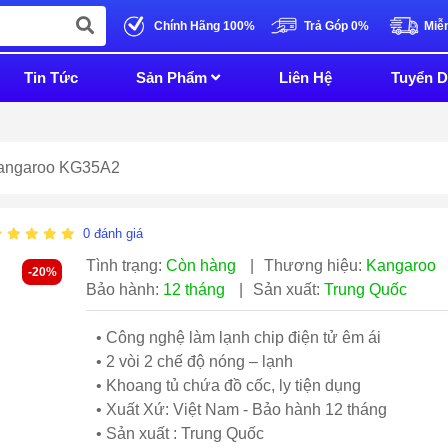
Chính Hãng 100%
Trả Góp 0%
Miễ
Tin Tức
Sản Phẩm
Liên Hệ
Tuyển 
Kangaroo KG35A2
0
đánh giá
Tình trạng:
Còn hàng
|
Thương hiệu:
Kangaroo
-20%
Bảo hành:
12 tháng
|
Sản xuất:
Trung Quốc
• Công nghệ làm lạnh chip điện tử êm ái
• 2 vòi 2 chế độ nóng – lạnh
• Khoang tủ chứa đồ cốc, ly tiện dụng
• Xuất Xứ: Việt Nam - Bảo hành 12 tháng
• Sản xuất : Trung Quốc