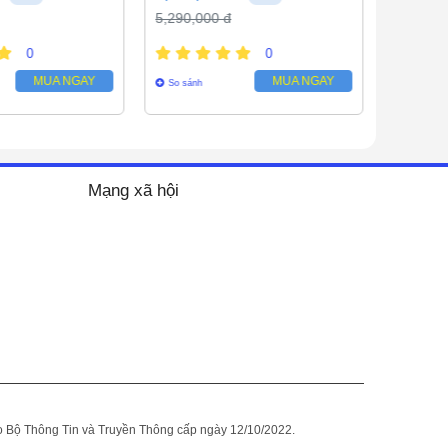
5,290,000 đ
5,100,0
0
0
MUA NGAY
MUA NGAY
So sánh
So sánh
Mạng xã hội
Bộ Thông Tin và Truyền Thông cấp ngày 12/10/2022.