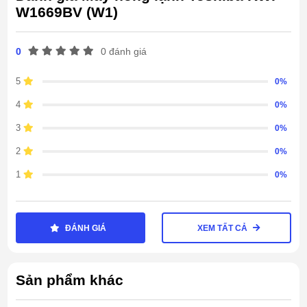
W1669BV (W1)
0
0 đánh giá
5
0%
4
0%
3
0%
2
0%
1
0%
ĐÁNH GIÁ
XEM TẤT CẢ
Sản phẩm khác
Công Nghệ Làm Lạnh Ice Cold Vượt Trội