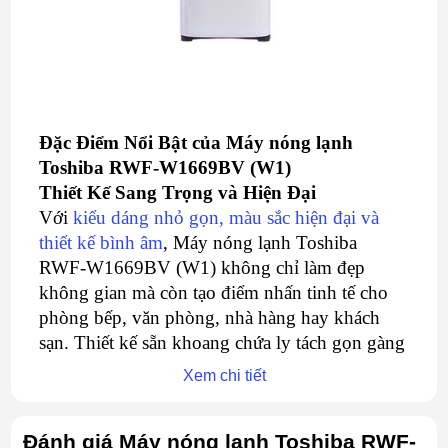
Đặc Điểm Nổi Bật của Máy nóng lạnh
Toshiba RWF-W1669BV (W1)
Thiết Kế Sang Trọng và Hiện Đại
Với
kiểu dáng nhỏ gọn, màu sắc hiện đại và
thiết kế bình âm
, Máy nóng lạnh Toshiba
RWF-W1669BV (W1) không chỉ làm đẹp
không gian mà còn tạo điểm nhấn tinh tế cho
phòng bếp, văn phòng, nhà hàng hay khách
sạn. Thiết kế sẵn khoang chứa ly tách gọn gàng
giúp tăng thêm tiện ích và sự gọn gàng cho
Xem chi tiết
không gian sử dụng.
Đánh giá Máy nóng lạnh Toshiba RWF-