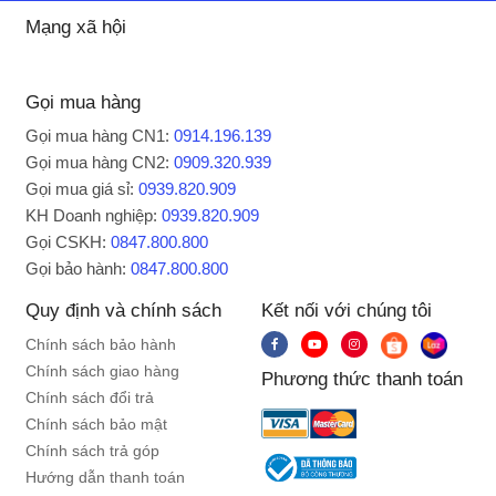
nước luôn sạch và an toàn cho sức khỏe.
Mạng xã hội
Gọi mua hàng
Thông Số Kỹ Thuật Của Máy nóng lạnh
Toshiba RWF-W1669BV (W1)
Gọi mua hàng CN1:
0914.196.139
Gọi mua hàng CN2:
0909.320.939
Công suất hoạt động: 520W (trong đó làm
Gọi mua giá sỉ:
0939.820.909
nóng 400W – làm lạnh 100W)
KH Doanh nghiệp:
0939.820.909
Nhiệt độ nước: Làm nóng từ 85 – 95°C, làm
Gọi CSKH:
0847.800.800
lạnh từ 6 – 8°C
Gọi bảo hành:
0847.800.800
Năng suất: Cung cấp nước lạnh lên đến 4L/giờ
Quy định và chính sách
Kết nối với chúng tôi
Chất liệu bình chứa: Inox 304 cao cấp
Hệ thống làm lạnh: Sử dụng Block (máy nén)
Chính sách bảo hành
cho độ lạnh sâu
Chính sách giao hàng
Phương thức thanh toán
Tiện ích bổ sung: Đèn báo thông minh, khoang
Chính sách đổi trả
chứa ly tách, nút khoá an toàn và chế độ tự ngắt
Chính sách bảo mật
Chính sách trả góp
điện khi quá tải
Hướng dẫn thanh toán
Khối lượng: 15.8 kg