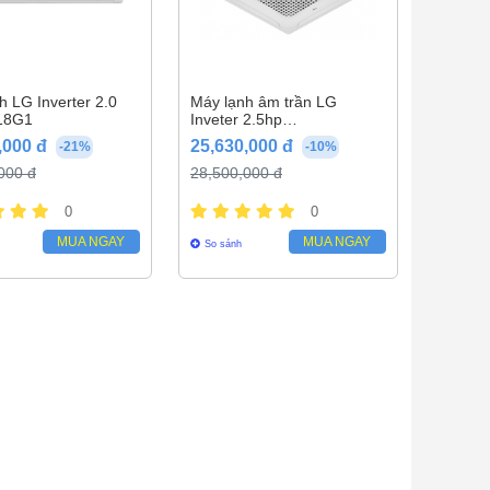
h LG Inverter 2.0
Máy lạnh âm trần LG
18G1
Inveter 2.5hp
ATNQ24GPLE7
,000 đ
25,630,000 đ
-21%
-10%
000 đ
28,500,000 đ
0
0
MUA NGAY
MUA NGAY
So sánh