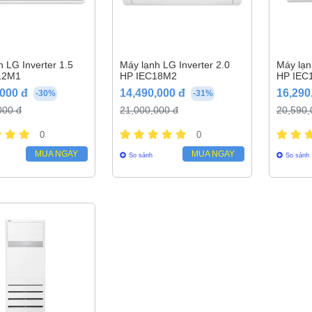
 LG Inverter 1.5
Máy lạnh LG Inverter 2.0
Máy lạn
12M1
HP IEC18M2
HP IEC
,000 đ
14,490,000 đ
16,290
-30%
-31%
000 đ
21,000,000 đ
20,590,
0
0
MUA NGAY
MUA NGAY
So sánh
So sánh