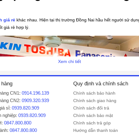
h giá rẻ
khác nhau. Hiện tại thị trường Đồng Nai hầu hết người sử d
 giá rẻ hợp lý.
Xem chi tiết
 hàng
Quy định và chính sách
hàng CN1:
0914.196.139
Chính sách bảo hành
hàng CN2:
0909.320.939
Chính sách giao hàng
iá sỉ:
0939.820.909
Chính sách đổi trả
 nghiệp:
0939.820.909
Chính sách bảo mật
H:
0847.800.800
Chính sách trả góp
hành:
0847.800.800
Hướng dẫn thanh toán