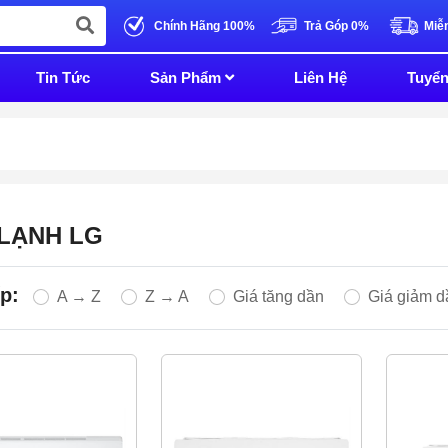
Chính Hãng 100%
Trả Góp 0%
Miễ
Tin Tức
Sản Phẩm
Liên Hệ
Tuyể
 LẠNH
LG
p:
A → Z
Z → A
Giá tăng dần
Giá giảm d