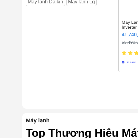
Máy lạnh Daikin
Máy lạnh Lg
Máy Lạ
Inverter
APNQ4
41,740
(1 Pha)
53,490,
So sánh
Máy lạnh
Top Thương Hiệu Máy