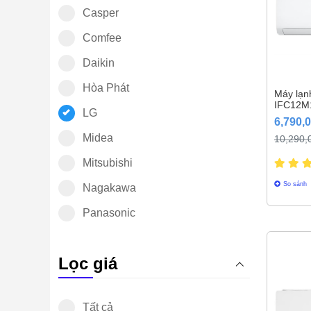
Casper
Comfee
Daikin
Hòa Phát
Máy lạn
IFC12M
LG
6,790,
Midea
10,290,
Mitsubishi
So sánh
Nagakawa
Panasonic
Reetech
Lọc giá
Samsung
Sharp
Tất cả