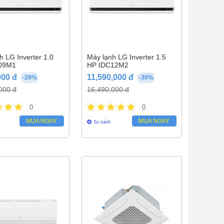
h LG Inverter 1.0
Máy lạnh LG Inverter 1.5
09M1
HP IDC12M2
000 đ
11,590,000 đ
-29%
-30%
000 đ
16,490,000 đ
0
0
MUA NGAY
MUA NGAY
So sánh