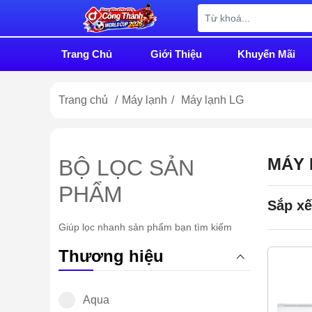
Trang Chủ
Giới Thiệu
Khuyến Mãi
Trang chủ
/
Máy lạnh
/
Máy lạnh LG
MÁY
BỘ LỌC SẢN
PHẨM
Sắp xế
Giúp lọc nhanh sản phẩm bạn tìm kiếm
Thương hiệu
Aqua