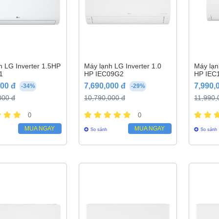
h LG Inverter 1.5HP
Máy lạnh LG Inverter 1.0
Máy lạn
1
HP IEC09G2
HP IEC
000 đ
7,690,000 đ
7,990,
-34%
-29%
000 đ
10,790,000 đ
11,990,
0
0
MUA NGAY
MUA NGAY
So sánh
So sánh