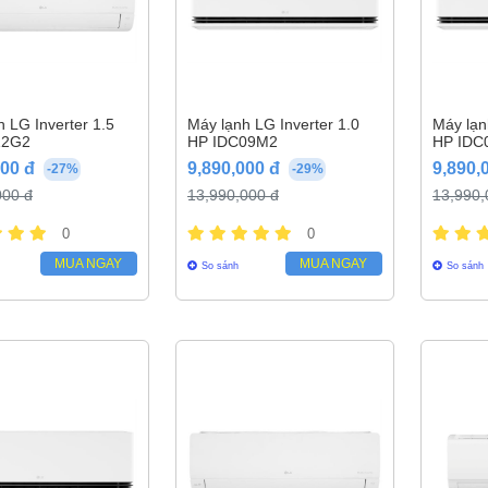
 LG Inverter 1.5
Máy lạnh LG Inverter 1.0
Máy lạn
12G2
HP IDC09M2
HP IDC
000 đ
9,890,000 đ
9,890,
-27%
-29%
000 đ
13,990,000 đ
13,990,
0
0
MUA NGAY
MUA NGAY
So sánh
So sánh