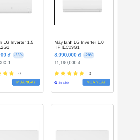
h LG Inverter 1.5
Máy lạnh LG Inverter 1.0
12G1
HP IEC09G1
000 đ
8,090,000 đ
-33%
-28%
000 đ
11,190,000 đ
0
0
MUA NGAY
MUA NGAY
So sánh